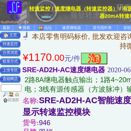
转速监控
/
速度继电器（转速监控器）
/
有
器20mA转
dualfortune.com
最新
搜索
论坛
速度继电器
背光指针表
齿轮
本店零售明码标价, 批发欢迎咨询
主页
转速监控
持
分类浏览
1170
¥
.00
元/件
联系方式
SRE-AD2H-AC速度继电器
2020-06
上传专区
2路8A继电器触点输出；1路4~20m
直销网店
电；3线有源传感器（方波脉冲）
SRE-AD2H-AC智能
名称:
回顶部
显示转速监控模块
货号:
946