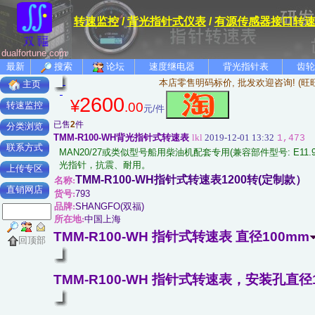
转速监控
/
背光指针式仪表
/
有源传感器接口转
dualfortune.com
最新
搜索
论坛
速度继电器
背光指针表
齿轮
本店零售明码标价, 批发欢迎咨询! (旺
主页
2600
¥
.00
转速监控
元/件
已售
2
件
分类浏览
TMM-R100-WH背光指针式转速表
lkl
2019-12-01 13:32
1,473
联系方式
MAN20/27或类似型号船用柴油机配套专用(兼容部件型号: E11
光指针，抗震、耐用。
上传专区
TMM-R100-WH指针式转速表1200转(定制款）
名称:
直销网店
货号:
793
品牌:
SHANGFO(双福)
所在地:
中国上海
TMM-R100-WH 指针式转速表 直径100mm
回顶部
TMM-R100-WH 指针式转速表，安装孔直