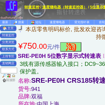
转速监控
/
速度继电器（转速监控器）
/
5位显示
dualfortune.com
最新
搜索
论坛
速度继电器
背光指针表
齿轮
本店零售明码标价, 批发欢迎咨询
主页
转速监控
持
分类浏览
750
¥
.00
元/件
联系方式
SRE-PE0H 5位数字显示式转速表
l
上传专区
3线有源传感器输入接口；DC9~
直销网店
保护盖。
SRE-PE0H CRS1
名称:
回顶部
货号:
941
品牌:
双福
所在地:
中国上海