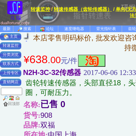
转速监控
/
转速传感器（齿轮传感器）
/
单向(无
法
dualfortune.com
最新
搜索
论坛
速度继电器
背光指针表
齿轮
本店零售明码标价, 批发欢迎咨询
主页
转速监控
持
分类浏览
638
¥
.00
元/件
联系方式
N2H-3C-32传感器
2017-06-06 12:33
上传专区
齿轮转速传感器，头部直径18，头
直销网店
圈，可耐压力。
已售 0
名称:
回顶部
货号:
908
品牌:
双福
所在地:
中国上海