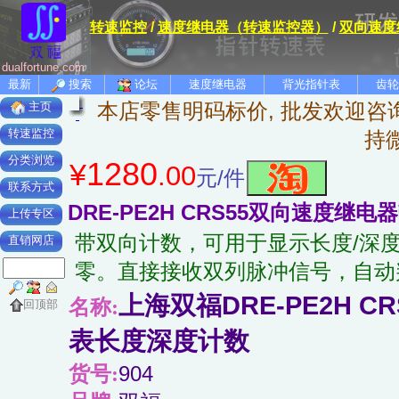
转速监控
/
速度继电器（转速监控器）
/
双向速度
dualfortune.com
最新
搜索
论坛
速度继电器
背光指针表
齿轮
本店零售明码标价, 批发欢迎咨询
主页
转速监控
持
分类浏览
1280
¥
.00
元/件
联系方式
DRE-PE2H CRS55双向速度继电
上传专区
带双向计数，可用于显示长度/深
直销网店
零。直接接收双列脉冲信号，自动
上海双福DRE-PE2H 
名称:
回顶部
表长度深度计数
货号:
904