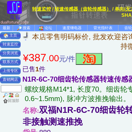
转速监控
/
转速传感器（齿轮传感器）
/
单向(无
SHA
dualfortune.com
最新
搜索
论坛
速度继电器
背光指针表
齿轮
本店零售明码标价, 批发欢迎咨询
主页
转速监控
持
分类浏览
387
¥
.00
元/件
联系方式
已售
1
件
上传专区
N1R-6C-70细齿轮传感器转速传感
直销网店
螺纹规格M14*1, 长度70。细齿轮专
0.6~1.5mm), 脉冲方波推挽输出。
回顶部
双福N1R-6C-70细齿轮
名称:
非接触测速推挽