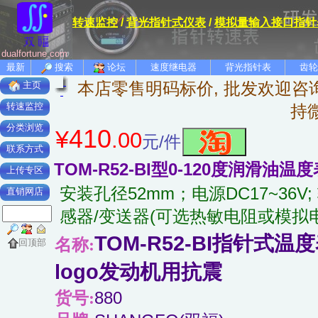
转速监控
/
背光指针式仪表
/
模拟量输入接口指针
dualfortune.com
最新
搜索
论坛
速度继电器
背光指针表
齿轮
本店零售明码标价, 批发欢迎咨询
主页
转速监控
持
分类浏览
410
¥
.00
元/件
联系方式
TOM-R52-BI型0-120度润滑油温
上传专区
安装孔径52mm；电源DC17~36V
直销网店
感器/变送器(可选热敏电阻或模拟电
TOM-R52-BI指针式
名称:
回顶部
logo发动机用抗震
货号:
880