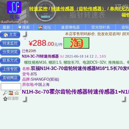
转速监控
/
转速传感器（齿轮传感器）
/
单向(无
磁铁
dualfortune.com
最新
搜索
论坛
速度继电器
背光指针表
齿轮
本店零售明码标价, 批发欢迎咨询! (旺
主页
288
¥
.00
转速监控
元/件
已售
23
件
分类浏览
N1H-3C-70转速传感器
lkl
2021-06-18 14:12
2,165
联系方式
螺纹规格M16, 螺距1.5, 螺纹长70。电源DC5~32V, 推挽输
双福N1H-3C-70齿轮转速传感器M16*1.5长
名称:
上传专区
货号:
875
直销网店
品牌:
SHANGFO(双福)
所在地:
中国上海
N1H-3c-70霍尔齿轮传感器转速传感器1
N
回顶部