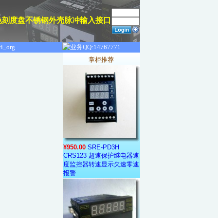
光黑色刻度盘不锈钢外壳脉冲输入接口
掌柜推荐
¥950.00
SRE-PD3H
CRS123 超速保护继电器速
度监控器转速显示欠速零速
报警