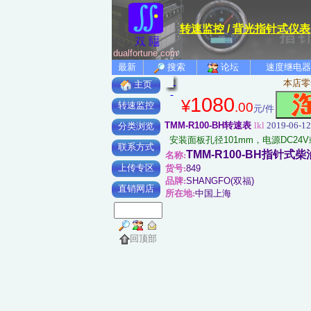
转速监控
/
背光指针式仪表
dualfortune.com
最新
搜索
论坛
速度继电器
本店零
主页
1080
¥
.00
转速监控
元/件
TMM-R100-BH转速表
lkl
2019-06-12
分类浏览
安装面板孔径101mm，电源DC2
联系方式
TMM-R100-BH指
名称:
上传专区
货号:
849
品牌:
SHANGFO(双福)
直销网店
所在地:
中国上海
回顶部