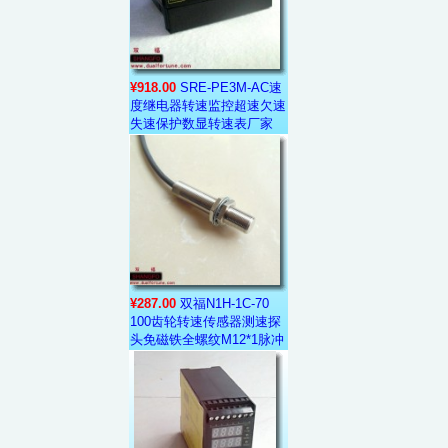
¥918.00
SRE-PE3M-AC速
度继电器转速监控超速欠速
失速保护数显转速表厂家
¥287.00
双福N1H-1C-70
100齿轮转速传感器测速探
头免磁铁全螺纹M12*1脉冲