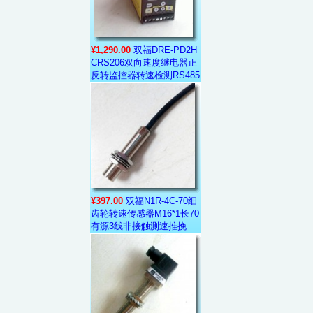
¥1,290.00
双福DRE-PD2H
CRS206双向速度继电器正
反转监控器转速检测RS485
¥397.00
双福N1R-4C-70细
齿轮转速传感器M16*1长70
有源3线非接触测速推挽