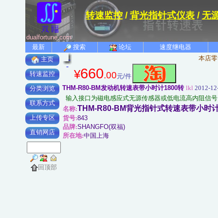
转速监控
/
背光指针式仪表
/
无
dualfortune.com
最新
搜索
论坛
速度继电器
本店零
主页
660
¥
.00
转速监控
元/件
THM-R80-BM发动机转速表带小时计1800转
lkl
2012-12-
分类浏览
输入接口为磁电感应式无源传感器或低电流高内阻信号
联系方式
THM-R80-BM背光指针式转速表带小时计金
名称:
上传专区
货号:
843
品牌:
SHANGFO(双福)
直销网店
所在地:
中国上海
回顶部