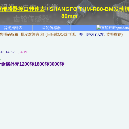
源传感器接口转速表
/ SHANGFO THM-R80-B
80mm
背光指针表
齿轮传感器
售明码标价, 批发欢迎咨询! (旺旺或QQ或电话:
, 支持微信)
18 14:52
1,439
。
属外壳1200转1800转3000转