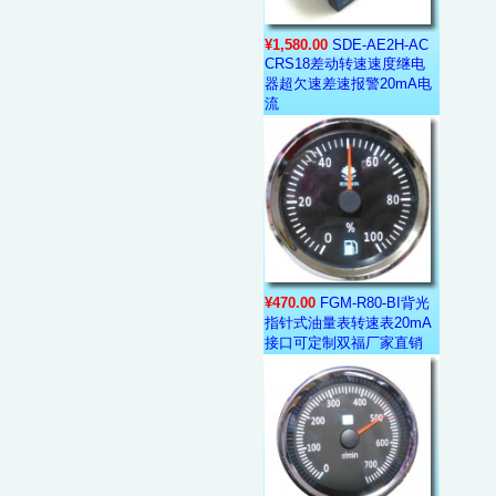
¥1,580.00
SDE-AE2H-AC
CRS18差动转速速度继电
器超欠速差速报警20mA电
流
¥470.00
FGM-R80-BI背光
指针式油量表转速表20mA
接口可定制双福厂家直销