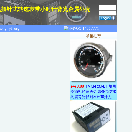
M发动机指针式转速表带小时计背光金属外壳
掌柜推荐
¥470.00
TMM-R80-BH船用
柴油机转速表金属外壳防水
抗震背光指针80~90开孔