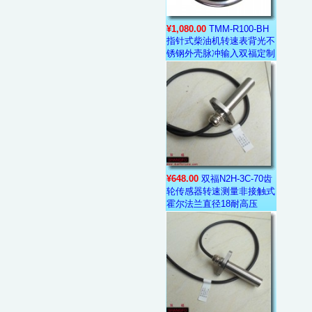
¥1,080.00
TMM-R100-BH
指针式柴油机转速表背光不
锈钢外壳脉冲输入双福定制
¥648.00
双福N2H-3C-70齿
轮传感器转速测量非接触式
霍尔法兰直径18耐高压