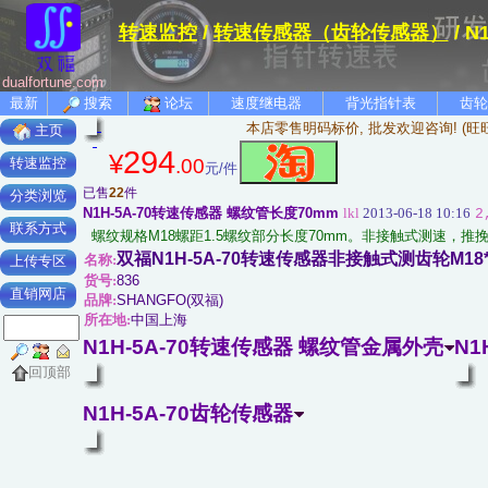
转速监控
/
转速传感器（齿轮传感器）
/ 
dualfortune.com
最新
搜索
论坛
速度继电器
背光指针表
齿轮
本店零售明码标价, 批发欢迎咨询! (旺
主页
294
¥
.00
转速监控
元/件
已售
22
件
分类浏览
N1H-5A-70转速传感器 螺纹管长度70mm
lkl
2013-06-18 10:16
2
联系方式
螺纹规格M18螺距1.5螺纹部分长度70mm。非接触式测速，
双福N1H-5A-70转速传感器非接触式测齿轮M18
名称:
上传专区
货号:
836
直销网店
品牌:
SHANGFO(双福)
所在地:
中国上海
N1H-5A-70转速传感器 螺纹管金属外壳
N1
回顶部
N1H-5A-70齿轮传感器