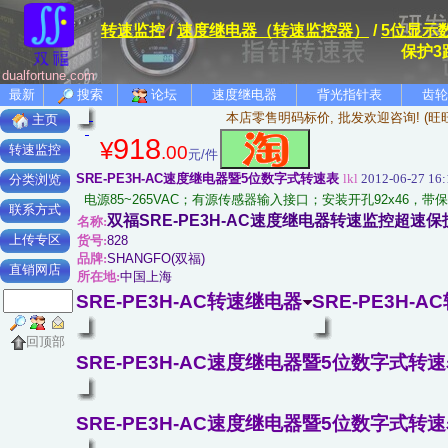
转速监控
/
速度继电器（转速监控器）
/
5位显示
保护3
dualfortune.com
最新
搜索
论坛
速度继电器
背光指针表
齿轮
本店零售明码标价, 批发欢迎咨询! (旺
主页
918
¥
.00
转速监控
元/件
SRE-PE3H-AC速度继电器暨5位数字式转速表
lkl
2012-06-27 16:
分类浏览
电源85~265VAC；有源传感器输入接口；安装开孔92x46
联系方式
双福SRE-PE3H-AC速度继电器转速监控超速
名称:
上传专区
货号:
828
品牌:
SHANGFO(双福)
直销网店
所在地:
中国上海
SRE-PE3H-AC转速继电器
SRE-PE3H-
回顶部
SRE-PE3H-AC速度继电器暨5位数字式转速
SRE-PE3H-AC速度继电器暨5位数字式