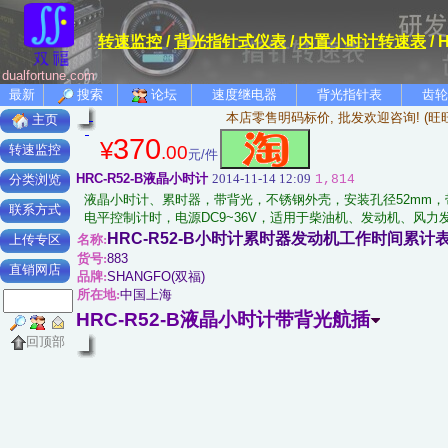
转速监控
/
背光指针式仪表
/
内置小时计转速表
/
dualfortune.com
最新
搜索
论坛
速度继电器
背光指针表
齿轮
本店零售明码标价, 批发欢迎咨询! (旺
主页
370
¥
.00
转速监控
元/件
HRC-R52-B液晶小时计
2014-11-14 12:09
1,814
分类浏览
液晶小时计、累时器，带背光，不锈钢外壳，安装孔径52mm
联系方式
电平控制计时，电源DC9~36V，适用于柴油机、发动机、风
HRC-R52-B小时计累时器发动机工作时间累计
名称:
上传专区
货号:
883
直销网店
品牌:
SHANGFO(双福)
所在地:
中国上海
HRC-R52-B液晶小时计带背光航插
回顶部