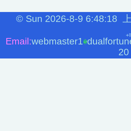
©
Sun 2026-8-9
6:48:18
上
Email:
webmaster1
dualfortun
20