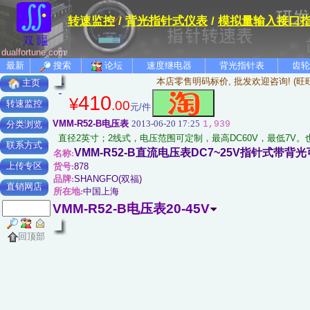
转速监控
/
背光指针式仪表
/
模拟量输入接口
dualfortune.com
最新
搜索
论坛
速度继电器
背光指针表
齿轮
本店零售明码标价, 批发欢迎咨询! (旺
主页
410
¥
.00
转速监控
元/件
VMM-R52-B电压表
2013-06-20 17:25
1,939
分类浏览
直径2英寸；2线式，电压范围可定制，最高DC60V，最低7V
联系方式
VMM-R52-B直流电压表DC7~25V指针式带
名称:
上传专区
货号:
878
品牌:
SHANGFO(双福)
直销网店
所在地:
中国上海
VMM-R52-B电压表20-45V
回顶部